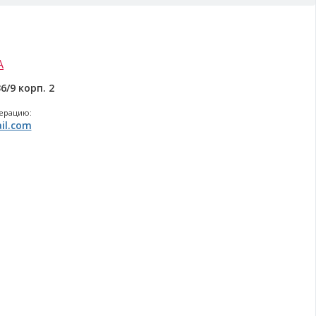
А
6/9 корп. 2
перацию:
il.com