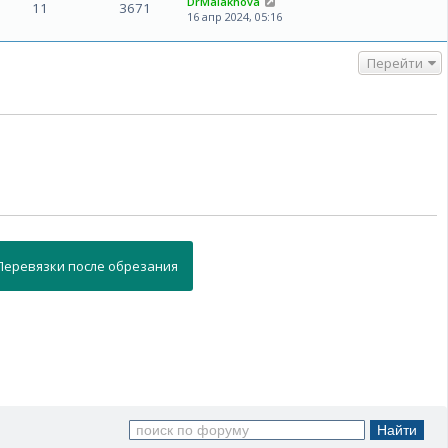
DrMalakhova
11
3671
16 апр 2024, 05:16
Перейти
Перевязки
после обрезания