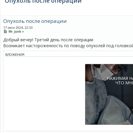
Опухоль после операции
Опухоль после операции
17 июн 2024, 22:33
С
Mr_junk
»
о
Добрый вечер! Третий день после операции
о
б
Возникает настороженность по поводу опухолей под головкой
щ
е
н
ВЛОЖЕНИЯ
и
е
НАЖИМАЯ Н
ЧТО МН