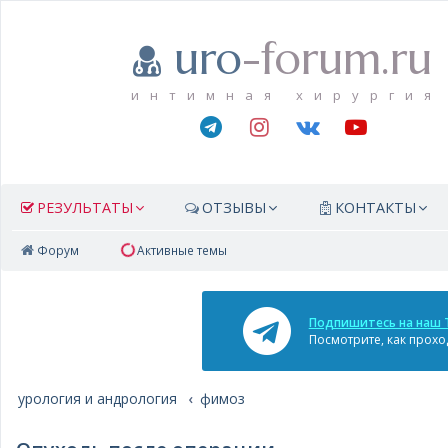
uro
-forum.ru
интимная хирургия
РЕЗУЛЬТАТЫ
ОТЗЫВЫ
КОНТАКТЫ
Форум
Активные темы
Подпишитесь на наш 
Посмотрите, как прохо
урология и андрология
фимоз