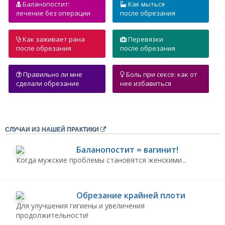
Баланопостит:
Как мыться
лечение без операции
после обрезания
Как заживает рана
Перевязки
после обрезания
после обрезания
Правильно ли мне
Боль при сексе: как от
сделали обрезание
нее избавиться
СЛУЧАИ ИЗ НАШЕЙ ПРАКТИКИ
Баланопостит = вагинит!
Когда мужские проблемы становятся женскими...
Обрезание крайней плоти
Для улучшения гигиены и увеличения
продолжительности!