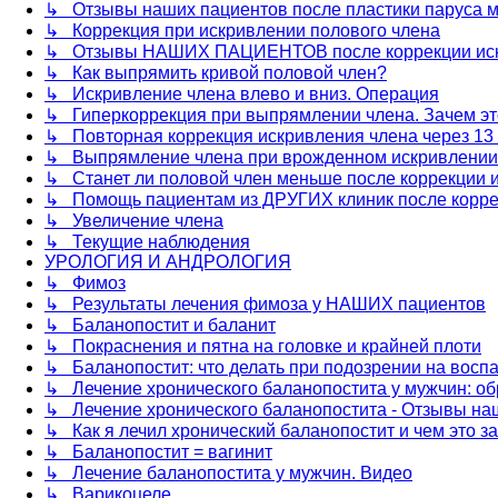
↳ Отзывы наших пациентов после пластики паруса 
↳ Коррекция при искривлении полового члена
↳ Отзывы НАШИХ ПАЦИЕНТОВ после коррекции иск
↳ Как выпрямить кривой половой член?
↳ Искривление члена влево и вниз. Операция
↳ Гиперкоррекция при выпрямлении члена. Зачем эт
↳ Повторная коррекция искривления члена через 13 
↳ Выпрямление члена при врожденном искривлении 
↳ Станет ли половой член меньше после коррекции 
↳ Помощь пациентам из ДРУГИХ клиник после корре
↳ Увеличение члена
↳ Текущие наблюдения
УРОЛОГИЯ И АНДРОЛОГИЯ
↳ Фимоз
↳ Результаты лечения фимоза у НАШИХ пациентов
↳ Баланопостит и баланит
↳ Покраснения и пятна на головке и крайней плоти
↳ Баланопостит: что делать при подозрении на восп
↳ Лечение хронического баланопостита у мужчин: об
↳ Лечение хронического баланопостита - Отзывы на
↳ Как я лечил хронический баланопостит и чем это з
↳ Баланопостит = вагинит
↳ Лечение баланопостита у мужчин. Видео
↳ Варикоцеле