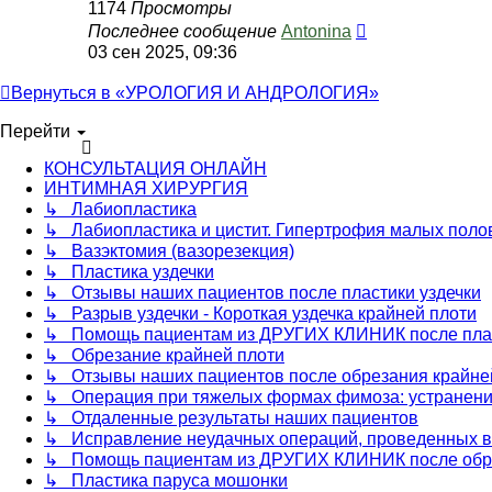
1174
Просмотры
Последнее сообщение
Antonina
03 сен 2025, 09:36
Вернуться в «УРОЛОГИЯ И АНДРОЛОГИЯ»
Перейти
КОНСУЛЬТАЦИЯ ОНЛАЙН
ИНТИМНАЯ ХИРУРГИЯ
↳ Лабиопластика
↳ Лабиопластика и цистит. Гипертрофия малых поло
↳ Вазэктомия (вазорезекция)
↳ Пластика уздечки
↳ Отзывы наших пациентов после пластики уздечки
↳ Разрыв уздечки - Короткая уздечка крайней плоти
↳ Помощь пациентам из ДРУГИХ КЛИНИК после плас
↳ Обрезание крайней плоти
↳ Отзывы наших пациентов после обрезания крайне
↳ Операция при тяжелых формах фимоза: устранение
↳ Отдаленные результаты наших пациентов
↳ Исправление неудачных операций, проведенных
↳ Помощь пациентам из ДРУГИХ КЛИНИК после обр
↳ Пластика паруса мошонки