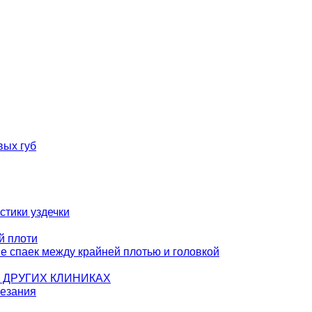
вых губ
тики уздечки
й плоти
 спаек между крайней плотью и головкой
 в ДРУГИХ КЛИНИКАХ
езания