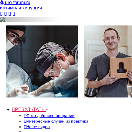
uro
-forum.ru
интимная хирургия
Previous
РЕЗУЛЬТАТЫ
Фото до/после операции
Интересные случаи из практики
Наше видео