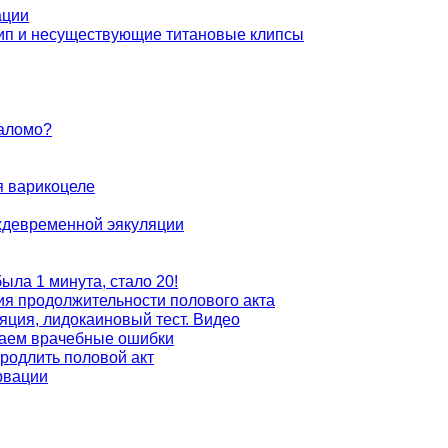
ации
ип и несуществующие титановые клипсы
аломо?
я варикоцеле
евременной эякуляции
ыла 1 минута, стало 20!
ия продолжительности полового акта
яция, лидокаиновый тест. Видео
раем врачебные ошибки
родлить половой акт
рвации