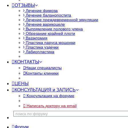
ОТЗЫВЫ
Лечение фимоза
Лечение баланопостита
Лечение преждевременной эякуляции
Лечение варикоцеле
Выпрямление полового члена
Обрезание крайней плоти
Вазэктомия
Пластика паруса мошонки
Пластика уздечки
Лабиопластика
КОНТАКТЫ
Наши специалисты
Контакты клиники
ЦЕНЫ
КОНСУЛЬТАЦИЯ и ЗАПИСЬ
Консультация на форуме
Написать доктору на email
Форум