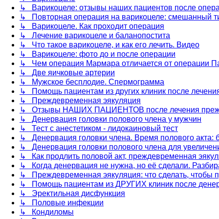
↳ Варикоцеле: отзывы наших пациентов после опер
↳ Повторная операция на варикоцеле: смешанный т
↳ Варикоцеле. Как проходит операция
↳ Лечение варикоцеле и баланопостита
↳ Что такое варикоцеле, и как его лечить. Видео
↳ Варикоцеле: фото до и после операции
↳ Чем операция Мармара отличается от операции П
↳ Две яичковые артерии
↳ Мужское бесплодие. Спермограмма
↳ Помощь пациентам из других клиник после лечени
↳ Преждевременная эякуляция
↳ Отзывы НАШИХ ПАЦИЕНТОВ после лечения прежд
↳ Денервация головки полового члена у мужчин
↳ Тест с анестетиком - лидокаиновый тест
↳ Денервация головки члена. Время полового акта: б
↳ Денервация головки полового члена для увеличен
↳ Как продлить половой акт, преждевременная эякул
↳ Когда денервация не нужна, но её сделали. Разби
↳ Преждевременная эякуляция: что сделать, чтобы п
↳ Помощь пациентам из ДРУГИХ клиник после дене
↳ Эректильная дисфункция
↳ Половые инфекции
↳ Кондиломы