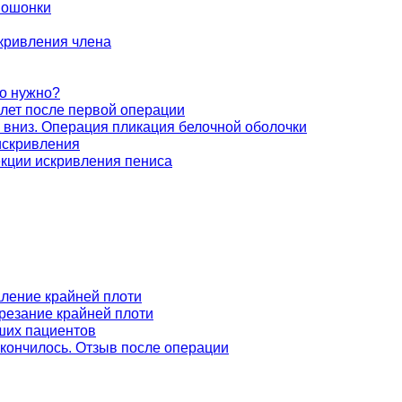
мошонки
ривления члена
о нужно?
лет после первой операции
вниз. Операция пликация белочной оболочки
искривления
кции искривления пениса
аление крайней плоти
резание крайней плоти
ших пациентов
акончилось. Отзыв после операции